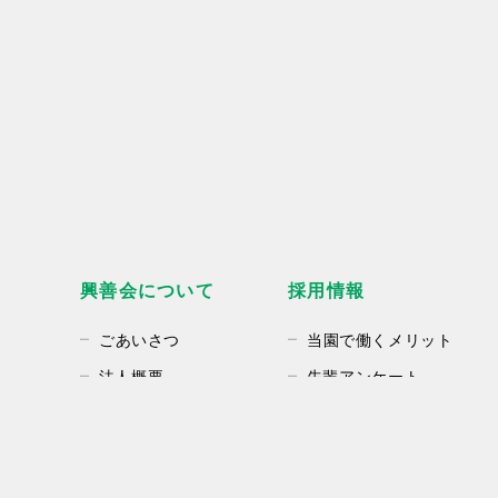
採用情報
興善会について
当園で働くメリット
ごあいさつ
先輩アンケート
法人概要
採用Q&A
アクセス
募集職種一覧
沿革