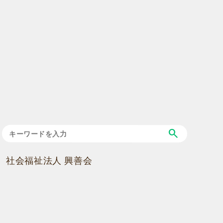
search
社会福祉法人 興善会
〒123-0842 東京都荒川区西尾久7丁目26番4号 [
MAP
]
tel：03-3893-3373 fax：03-3893-0752